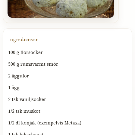
Ingredienser
100 g florsocker
500 g rumsvarmt smör
2 äggulor
1 ägg
2 tsk vaniljsocker
1/2 tsk muskot
1/2 dl konjak (exempelvis Metaxa)
1 tsk bikarbonat